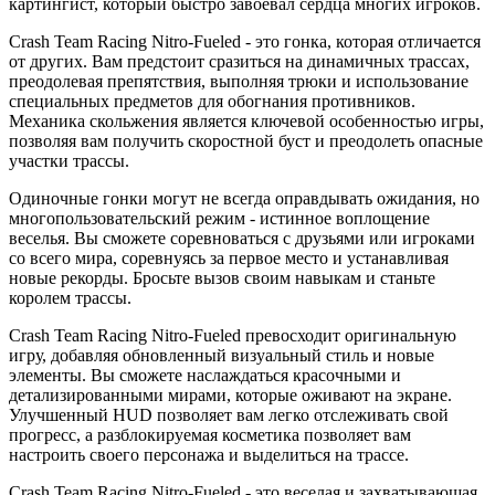
картингист, который быстро завоевал сердца многих игроков.
Crash Team Racing Nitro-Fueled - это гонка, которая отличается
от других. Вам предстоит сразиться на динамичных трассах,
преодолевая препятствия, выполняя трюки и использование
специальных предметов для обогнания противников.
Механика скольжения является ключевой особенностью игры,
позволяя вам получить скоростной буст и преодолеть опасные
участки трассы.
Одиночные гонки могут не всегда оправдывать ожидания, но
многопользовательский режим - истинное воплощение
веселья. Вы сможете соревноваться с друзьями или игроками
со всего мира, соревнуясь за первое место и устанавливая
новые рекорды. Бросьте вызов своим навыкам и станьте
королем трассы.
Crash Team Racing Nitro-Fueled превосходит оригинальную
игру, добавляя обновленный визуальный стиль и новые
элементы. Вы сможете наслаждаться красочными и
детализированными мирами, которые оживают на экране.
Улучшенный HUD позволяет вам легко отслеживать свой
прогресс, а разблокируемая косметика позволяет вам
настроить своего персонажа и выделиться на трассе.
Crash Team Racing Nitro-Fueled - это веселая и захватывающая