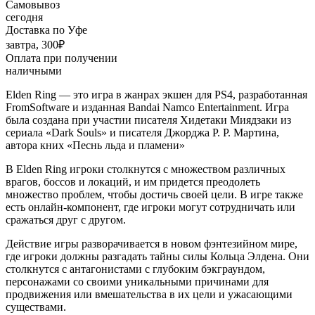
Самовывоз
сегодня
Доставка по Уфе
завтра, 300₽
Оплата при получении
наличными
Elden Ring — это игра в жанрах экшен для PS4, разработанная
FromSoftware и изданная Bandai Namco Entertainment. Игра
была создана при участии писателя Хидетаки Миядзаки из
сериала «Dark Souls» и писателя Джорджа Р. Р. Мартина,
автора кних «Песнь льда и пламени»
В Elden Ring игроки столкнутся с множеством различных
врагов, боссов и локаций, и им придется преодолеть
множество проблем, чтобы достичь своей цели. В игре также
есть онлайн-компонент, где игроки могут сотрудничать или
сражаться друг с другом.
Действие игры разворачивается в новом фэнтезийном мире,
где игроки должны разгадать тайны силы Кольца Элдена. Они
столкнутся с антагонистами с глубоким бэкграундом,
персонажами со своими уникальными причинами для
продвижения или вмешательства в их цели и ужасающими
существами.