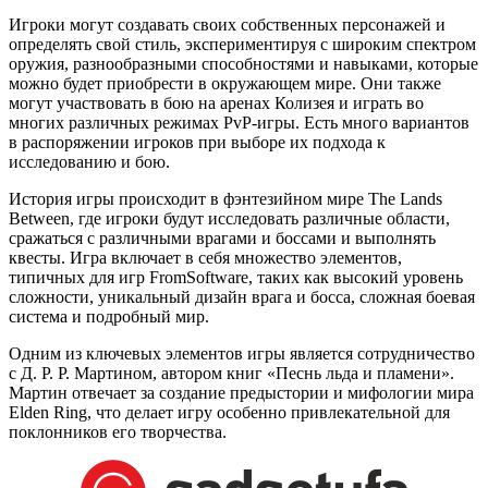
Игроки могут создавать своих собственных персонажей и
определять свой стиль, экспериментируя с широким спектром
оружия, разнообразными способностями и навыками, которые
можно будет приобрести в окружающем мире. Они также
могут участвовать в бою на аренах Колизея и играть во
многих различных режимах PvP-игры. Есть много вариантов
в распоряжении игроков при выборе их подхода к
исследованию и бою.
История игры происходит в фэнтезийном мире The Lands
Between, где игроки будут исследовать различные области,
сражаться с различными врагами и боссами и выполнять
квесты. Игра включает в себя множество элементов,
типичных для игр FromSoftware, таких как высокий уровень
сложности, уникальный дизайн врага и босса, сложная боевая
система и подробный мир.
Одним из ключевых элементов игры является сотрудничество
с Д. Р. Р. Мартином, автором книг «Песнь льда и пламени».
Мартин отвечает за создание предыстории и мифологии мира
Elden Ring, что делает игру особенно привлекательной для
поклонников его творчества.