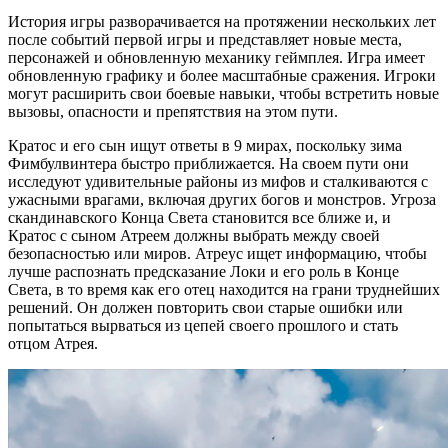
История игры разворачивается на протяжении нескольких лет
после событий первой игры и представляет новые места,
персонажей и обновленную механику геймплея. Игра имеет
обновленную графику и более масштабные сражения. Игроки
могут расширить свои боевые навыки, чтобы встретить новые
вызовы, опасности и препятствия на этом пути.
Кратос и его сын ищут ответы в 9 мирах, поскольку зима
Фимбулвинтера быстро приближается. На своем пути они
исследуют удивительные районы из мифов и сталкиваются с
ужасными врагами, включая других богов и монстров. Угроза
скандинавского Конца Света становится все ближе и, и
Кратос с сыном Атреем должны выбрать между своей
безопасностью или миров. Атреус ищет информацию, чтобы
лучше распознать предсказание Локи и его роль в Конце
Света, в то время как его отец находится на грани труднейших
решений. Он должен повторить свои старые ошибки или
попытаться вырваться из цепей своего прошлого и стать
отцом Атрея.