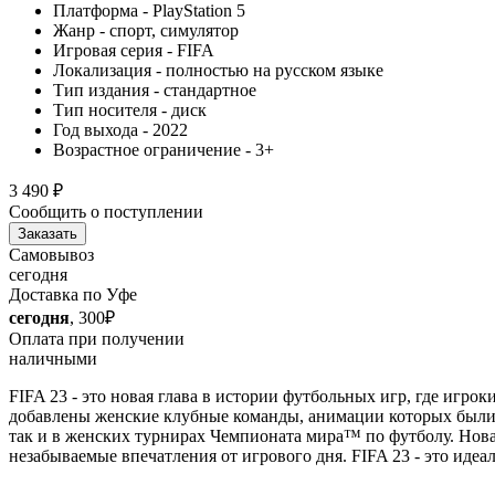
Платформа - PlayStation 5
Жанр - спорт, симулятор
Игровая серия - FIFA
Локализация - полностью на русском языке
Тип издания - стандартное
Тип носителя - диск
Год выхода - 2022
Возрастное ограничение - 3+
3 490
₽
Сообщить о поступлении
Заказать
Самовывоз
сегодня
Доставка по Уфе
сегодня
, 300₽
Оплата при получении
наличными
FIFA 23 - это новая глава в истории футбольных игр, где игр
добавлены женские клубные команды, анимации которых были с
так и в женских турнирах Чемпионата мира™ по футболу. Нова
незабываемые впечатления от игрового дня. FIFA 23 - это иде