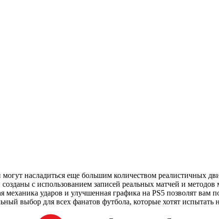
оки могут насладиться еще большим количеством реалистичных дв
озданы с использованием записей реальных матчей и методов м
я механика ударов и улучшенная графика на PS5 позволят вам п
альный выбор для всех фанатов футбола, которые хотят испытат