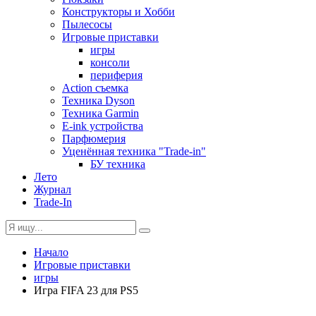
Конструкторы и Хобби
Пылесосы
Игровые приставки
игры
консоли
периферия
Action съемка
Техника Dyson
Техника Garmin
E-ink устройства
Парфюмерия
Уценённая техника "Trade-in"
БУ техника
Лето
Журнал
Trade-In
Начало
Игровые приставки
игры
Игра FIFA 23 для PS5