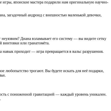
ые игры, японские мастера подарили нам оригинальную научно-
на, загадочный андроид с внешностью маленькой девочки,
г неуязвим? Диана взламывает его систему — вы видите сетку
ой винтовки или гранатомёта.
да навык приходит — игра превращается в вальс разрушения.
ое любопытство трогают. Вы будете искать для неё подарки,
мьи.
ность с пониженной гравитацией — каждый уровень уникален.
.