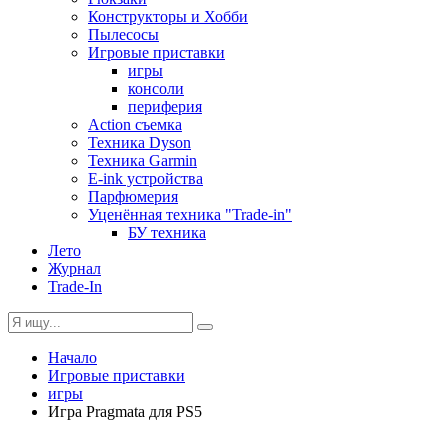
Конструкторы и Хобби
Пылесосы
Игровые приставки
игры
консоли
периферия
Action съемка
Техника Dyson
Техника Garmin
E-ink устройства
Парфюмерия
Уценённая техника "Trade-in"
БУ техника
Лето
Журнал
Trade-In
Начало
Игровые приставки
игры
Игра Pragmata для PS5