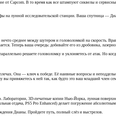
ние от Capcom. В то время как все штампуют сиквелы и сервисн
фы на лунной исследовательской станции. Ваша спутница — Диа
нечто среднее между шутером и головоломкой на скорость. Вра
тся. Теперь ваша очередь: добивайте его из дробовика, лазерн
 параллельно решаете головоломку и уклоняетесь от атак. Но ког
плечах. Она — ключ к победе. Её наивные вопросы и неподдельн
лу вы привяжетесь к ней так, как будто это ваш младший член се
р. Лаборатории, 3D-печатные копии Нью-Йорка, лунная поверх
льная отдача, PS5 Pro Enhanced) делает погружение абсолютным
ождения Дианы. Пройдите путь, полный слёз и выстрелов.