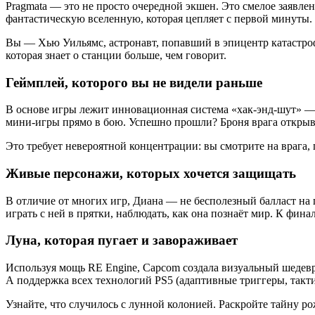
Pragmata — это не просто очередной экшен. Это смелое заявле
фантастическую вселенную, которая цепляет с первой минуты.
Вы — Хью Уильямс, астронавт, попавший в эпицентр катастро
которая знает о станции больше, чем говорит.
Геймплей, которого вы не видели раньше
В основе игры лежит инновационная система «хак-энд-шут» — 
мини-игры прямо в бою. Успешно прошли? Броня врага открывае
Это требует невероятной концентрации: вы смотрите на врага,
Живые персонажи, которых хочется защищать
В отличие от многих игр, Диана — не бесполезный балласт на 
играть с ней в прятки, наблюдать, как она познаёт мир. К фина
Луна, которая пугает и завораживает
Используя мощь RE Engine, Capcom создала визуальный шедев
А поддержка всех технологий PS5 (адаптивные триггеры, такти
Узнайте, что случилось с лунной колонией. Раскройте тайну р