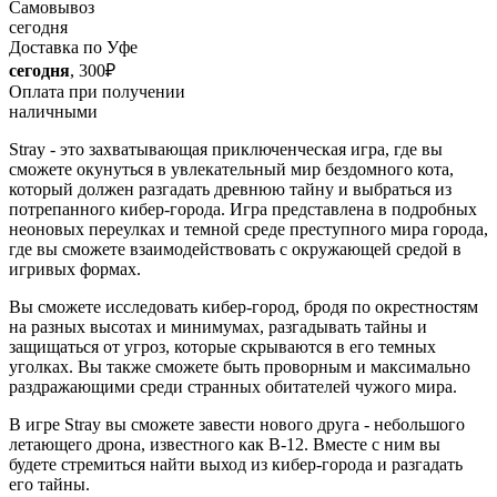
Самовывоз
сегодня
Доставка по Уфе
сегодня
, 300₽
Оплата при получении
наличными
Stray - это захватывающая приключенческая игра, где вы
сможете окунуться в увлекательный мир бездомного кота,
который должен разгадать древнюю тайну и выбраться из
потрепанного кибер-города. Игра представлена в подробных
неоновых переулках и темной среде преступного мира города,
где вы сможете взаимодействовать с окружающей средой в
игривых формах.
Вы сможете исследовать кибер-город, бродя по окрестностям
на разных высотах и минимумах, разгадывать тайны и
защищаться от угроз, которые скрываются в его темных
уголках. Вы также сможете быть проворным и максимально
раздражающими среди странных обитателей чужого мира.
В игре Stray вы сможете завести нового друга - небольшого
летающего дрона, известного как B-12. Вместе с ним вы
будете стремиться найти выход из кибер-города и разгадать
его тайны.