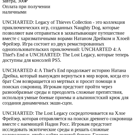
завтра, 300₽
Оплата при получении
наличными
UNCHARTED: Legacy of Thieves Collection - это коллекция
приключенческих игр, созданных Naughty Dog, которые
позволяют вам отправиться в захватывающее путешествие
вместе с харизматичными ворами Натаном Дрейком и Хлоей
Фрейзер. Игра состоит из двух ремастированных
однопользовательских приключений: UNCHARTED 4: A
Thief's End и UNCHARTED: The Lost Legacy, которые теперь
доступны для консолей PS5.
UNCHARTED 4: A Thief's End продолжает историю Натана
Дрейка, который вынужден вернуться в мир воров, когда его
брат Сэм возвращается из мертвых и просит помощи в
поисках сокровищ. Игрокам предстоит пройти через
разнообразные среды и преодолеть сложные препятствия,
используя умные боевые приемы и альпинистский крюк для
создания динамичных экшн-сцен.
UNCHARTED: The Lost Legacy сосредоточивается на Хлое
Фрейзер, которая отправляется на поиски древнего сокровища
вместе с наемницей Надин Росс. Игрокам предстоит
исследовать экзотические среды и решать сложные
головоломки, чтобы найти золотой бивень Ганеши.