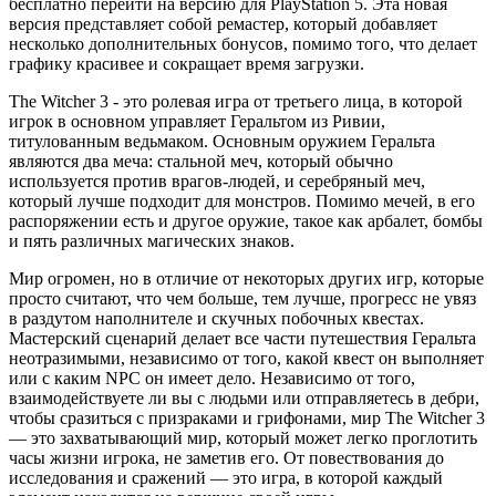
бесплатно перейти на версию для PlayStation 5. Эта новая
версия представляет собой ремастер, который добавляет
несколько дополнительных бонусов, помимо того, что делает
графику красивее и сокращает время загрузки.
The Witcher 3 - это ролевая игра от третьего лица, в которой
игрок в основном управляет Геральтом из Ривии,
титулованным ведьмаком. Основным оружием Геральта
являются два меча: стальной меч, который обычно
используется против врагов-людей, и серебряный меч,
который лучше подходит для монстров. Помимо мечей, в его
распоряжении есть и другое оружие, такое как арбалет, бомбы
и пять различных магических знаков.
Мир огромен, но в отличие от некоторых других игр, которые
просто считают, что чем больше, тем лучше, прогресс не увяз
в раздутом наполнителе и скучных побочных квестах.
Мастерский сценарий делает все части путешествия Геральта
неотразимыми, независимо от того, какой квест он выполняет
или с каким NPC он имеет дело. Независимо от того,
взаимодействуете ли вы с людьми или отправляетесь в дебри,
чтобы сразиться с призраками и грифонами, мир The Witcher 3
— это захватывающий мир, который может легко проглотить
часы жизни игрока, не заметив его. От повествования до
исследования и сражений — это игра, в которой каждый