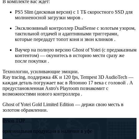
В комплекте вас ждет:
PS5 Slim (дисковая версия) с 1 ТБ скоростного SSD для
молниеносной загрузки миров .
Эксклюзивный контроллер DualSense с золотым узором,
тактильной отдачей и адаптивными триггерами,
которые передадут топот коня и звон клинков .
Ваучер на полную версию Ghost of Yotei (с предзаказным
контентом) — окунитесь в историю мести сразу же
после покупки .
Технологии, усиливающие эмоции.
Ray tracing, поддержка 4K и 120 fps, Tempest 3D AudioTech —
каждая деталь погружает вас в Японию 17 века с головой . А
предустановленная Astro's Playroom познакомит с
возможностями нового контроллера .
Ghost of Yotei Gold Limited Edition — держи свою месть в
золотом обрамлении.
dyson TOP
оригинальная продукция в наличии в уфе