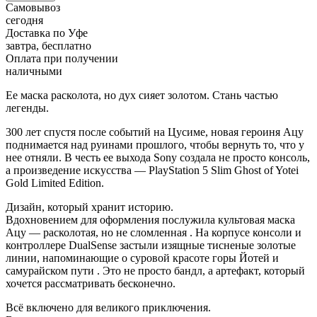
Самовывоз
сегодня
Доставка по Уфе
завтра, бесплатно
Оплата при получении
наличными
Ее маска расколота, но дух сияет золотом. Стань частью
легенды.
300 лет спустя после событий на Цусиме, новая героиня Ацу
поднимается над руинами прошлого, чтобы вернуть то, что у
нее отняли. В честь ее выхода Sony создала не просто консоль,
а произведение искусства — PlayStation 5 Slim Ghost of Yotei
Gold Limited Edition.
Дизайн, который хранит историю.
Вдохновением для оформления послужила культовая маска
Ацу — расколотая, но не сломленная . На корпусе консоли и
контроллере DualSense застыли изящные тисненые золотые
линии, напоминающие о суровой красоте горы Йотей и
самурайском пути . Это не просто бандл, а артефакт, который
хочется рассматривать бесконечно.
Всё включено для великого приключения.