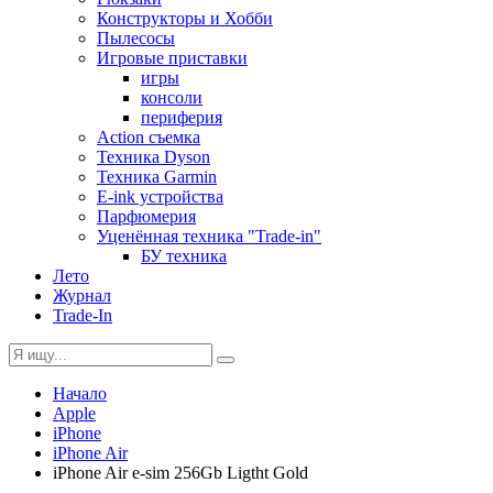
Конструкторы и Хобби
Пылесосы
Игровые приставки
игры
консоли
периферия
Action съемка
Техника Dyson
Техника Garmin
E-ink устройства
Парфюмерия
Уценённая техника "Trade-in"
БУ техника
Лето
Журнал
Trade-In
Начало
Apple
iPhone
iPhone Air
iPhone Air e-sim 256Gb Ligtht Gold