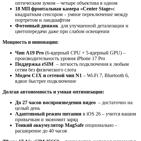
оптическим зумом – четыре объектива в одном
18 МП фронтальная камера «Center Stage»
с
квадратным сенсором – умное переключение между
портретом и ландшафтом
Фотонный движок
для улучшенной детализации и
цветопередачи даже при слабом освещении
Мощность и инновации:
Чип A19 Pro
(6-ядерный CPU + 5-ядерный GPU) –
производительность уровня iPhone 17 Pro
Поддержка eSIM
– легкость подключения к любым
сетям без физического слота
Модем C1X и сетевой чип N1
– Wi-Fi 7, Bluetooth 6,
вдвое быстрее подключение
Долгая автономность и умная оптимизация:
До 27 часов воспроизведения видео
– достаточно на
целый день
Адаптивный режим питания
в iOS 26 – учится вашим
привычкам и экономит заряд
Тонкий аккумулятор MagSafe
опционально –
расширение до 40 часов