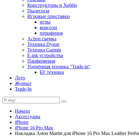
Конструкторы и Хобби
Пылесосы
Игровые приставки
игры
консоли
периферия
Action съемка
Техника Dyson
Техника Garmin
E-ink устройства
Парфюмерия
Уценённая техника "Trade-in"
БУ техника
Лето
Журнал
Trade-In
Начало
Аксессуары
iPhone
iPhone 16 Pro Max
Накладка Aston Martin для iPhone 16 Pro Max Leather Perfo