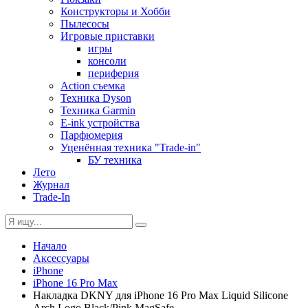
Конструкторы и Хобби
Пылесосы
Игровые приставки
игры
консоли
периферия
Action съемка
Техника Dyson
Техника Garmin
E-ink устройства
Парфюмерия
Уценённая техника "Trade-in"
БУ техника
Лето
Журнал
Trade-In
Начало
Аксессуары
iPhone
iPhone 16 Pro Max
Накладка DKNY для iPhone 16 Pro Max Liquid Silicone
Arch Logo Black/Pink MagSafe