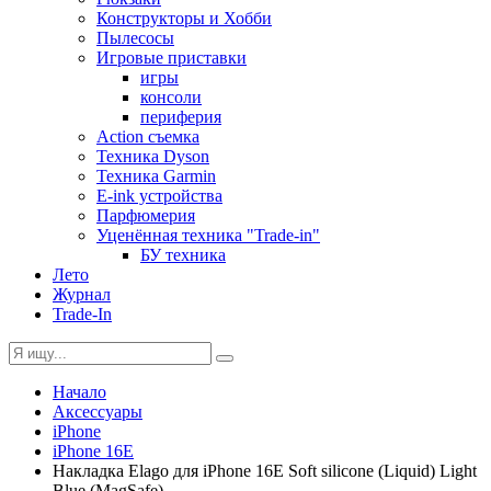
Конструкторы и Хобби
Пылесосы
Игровые приставки
игры
консоли
периферия
Action съемка
Техника Dyson
Техника Garmin
E-ink устройства
Парфюмерия
Уценённая техника "Trade-in"
БУ техника
Лето
Журнал
Trade-In
Начало
Аксессуары
iPhone
iPhone 16E
Накладка Elago для iPhone 16E Soft silicone (Liquid) Light
Blue (MagSafe)