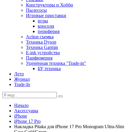
Конструкторы и Хобби
Пылесосы
Игровые приставки
игры
консоли
периферия
Action съемка
Техника Dyson
Техника Garmin
E-ink устройства
Парфюмерия
Уценённая техника "Trade-in"
БУ техника
Лето
Журнал
Trade-In
Начало
Аксессуары
iPhone
iPhone 17 Pro
Накладка Pitaka для iPhone 17 Pro Monogram Ultra-Slim
Case Gold/Green