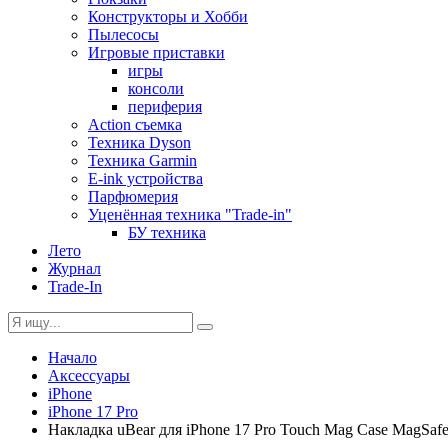
Конструкторы и Хобби
Пылесосы
Игровые приставки
игры
консоли
периферия
Action съемка
Техника Dyson
Техника Garmin
E-ink устройства
Парфюмерия
Уценённая техника "Trade-in"
БУ техника
Лето
Журнал
Trade-In
Начало
Аксессуары
iPhone
iPhone 17 Pro
Накладка uBear для iPhone 17 Pro Touch Mag Case MagSaf