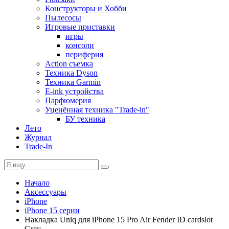
Конструкторы и Хобби
Пылесосы
Игровые приставки
игры
консоли
периферия
Action съемка
Техника Dyson
Техника Garmin
E-ink устройства
Парфюмерия
Уценённая техника "Trade-in"
БУ техника
Лето
Журнал
Trade-In
Начало
Аксессуары
iPhone
iPhone 15 серии
Накладка Uniq для iPhone 15 Pro Air Fender ID cardslot
Grey