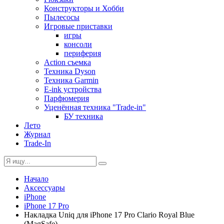
Конструкторы и Хобби
Пылесосы
Игровые приставки
игры
консоли
периферия
Action съемка
Техника Dyson
Техника Garmin
E-ink устройства
Парфюмерия
Уценённая техника "Trade-in"
БУ техника
Лето
Журнал
Trade-In
Начало
Аксессуары
iPhone
iPhone 17 Pro
Накладка Uniq для iPhone 17 Pro Clario Royal Blue
(MagSafe)