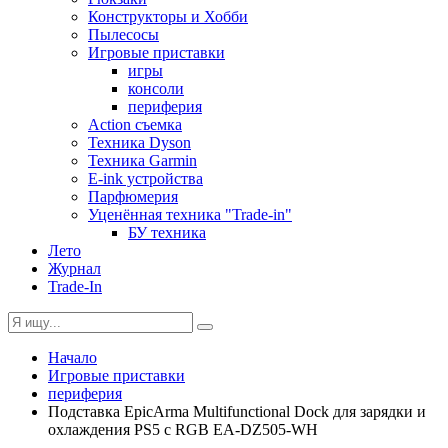
Конструкторы и Хобби
Пылесосы
Игровые приставки
игры
консоли
периферия
Action съемка
Техника Dyson
Техника Garmin
E-ink устройства
Парфюмерия
Уценённая техника "Trade-in"
БУ техника
Лето
Журнал
Trade-In
Начало
Игровые приставки
периферия
Подставка EpicArma Multifunctional Dock для зарядки и
охлаждения PS5 с RGB EA-DZ505-WH