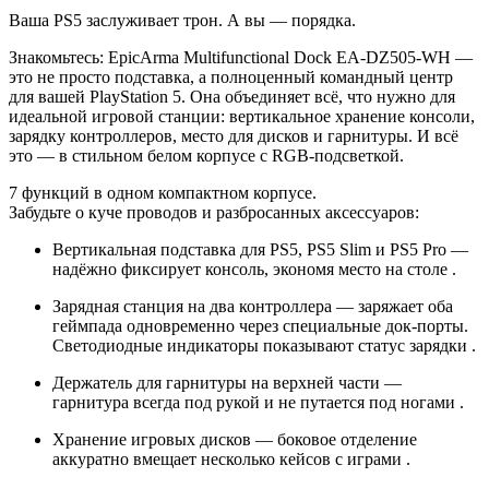
Ваша PS5 заслуживает трон. А вы — порядка.
Знакомьтесь: EpicArma Multifunctional Dock EA-DZ505-WH —
это не просто подставка, а полноценный командный центр
для вашей PlayStation 5. Она объединяет всё, что нужно для
идеальной игровой станции: вертикальное хранение консоли,
зарядку контроллеров, место для дисков и гарнитуры. И всё
это — в стильном белом корпусе с RGB-подсветкой.
7 функций в одном компактном корпусе.
Забудьте о куче проводов и разбросанных аксессуаров:
Вертикальная подставка для PS5, PS5 Slim и PS5 Pro —
надёжно фиксирует консоль, экономя место на столе .
Зарядная станция на два контроллера — заряжает оба
геймпада одновременно через специальные док-порты.
Светодиодные индикаторы показывают статус зарядки .
Держатель для гарнитуры на верхней части —
гарнитура всегда под рукой и не путается под ногами .
Хранение игровых дисков — боковое отделение
аккуратно вмещает несколько кейсов с играми .