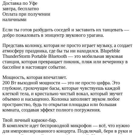
Доставка по Уфе
завтра, бесплатно
Оплата при получении
наличными
Если ты готов разбудить соседей и заставить их танцевать —
добро пожаловать в эпицентр звукового урагана.
Представь колонку, которая не просто играет музыку, а создает
атмосферу праздника, где бы ты ни находился. Blupebble
ThunderStorm Portable Bluetooth — это мобильная звуковая
станция, которая превращает пикник, пляж или вечеринку в
бассейне в настоящее событие.
Мощность, которая впечатляет.
200 Вт выходной мощности — это не просто цифра. Это
глубокие, грохочущие басы, которые чувствуешь каждой
клеткой тела, и кристально чистый вокал, который звучит
объемно и насыщенно. Колонка заполняет звуком любое
пространство, будь то открытая площадка или большая
комната, создавая эффект полного погружения.
Твой личный караоке-бар.
В комплекте идет беспроводной микрофон — всё, что нужно
для импровизированного концерта. Подключай, бери в руки и