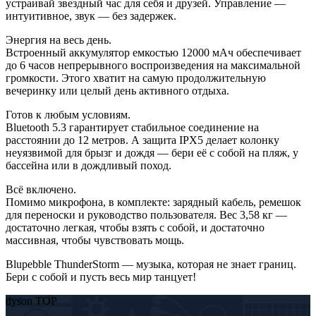
устраивай звездный час для себя и друзей. Управление —
интуитивное, звук — без задержек.
Энергия на весь день.
Встроенный аккумулятор емкостью 12000 мАч обеспечивает
до 6 часов непрерывного воспроизведения на максимальной
громкости. Этого хватит на самую продолжительную
вечеринку или целый день активного отдыха.
Готов к любым условиям.
Bluetooth 5.3 гарантирует стабильное соединение на
расстоянии до 12 метров. А защита IPX5 делает колонку
неуязвимой для брызг и дождя — бери её с собой на пляж, у
бассейна или в дождливый поход.
Всё включено.
Помимо микрофона, в комплекте: зарядный кабель, ремешок
для переноски и руководство пользователя. Вес 3,58 кг —
достаточно легкая, чтобы взять с собой, и достаточно
массивная, чтобы чувствовать мощь.
Blupebble ThunderStorm — музыка, которая не знает границ.
Бери с собой и пусть весь мир танцует!
dyson TOP