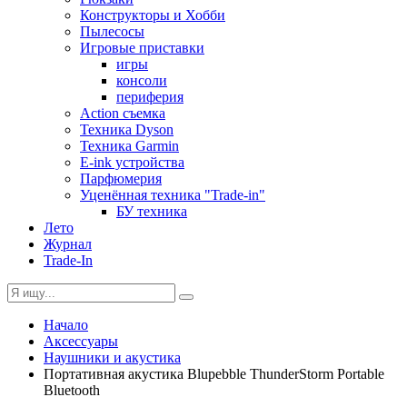
Конструкторы и Хобби
Пылесосы
Игровые приставки
игры
консоли
периферия
Action съемка
Техника Dyson
Техника Garmin
E-ink устройства
Парфюмерия
Уценённая техника "Trade-in"
БУ техника
Лето
Журнал
Trade-In
Начало
Аксессуары
Наушники и акустика
Портативная акустика Blupebble ThunderStorm Portable
Bluetooth