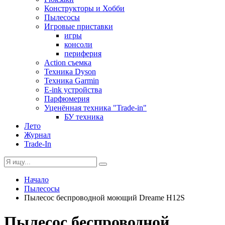
Конструкторы и Хобби
Пылесосы
Игровые приставки
игры
консоли
периферия
Action съемка
Техника Dyson
Техника Garmin
E-ink устройства
Парфюмерия
Уценённая техника "Trade-in"
БУ техника
Лето
Журнал
Trade-In
Начало
Пылесосы
Пылесос беспроводной моющий Dreame H12S
Пылесос беспроводной