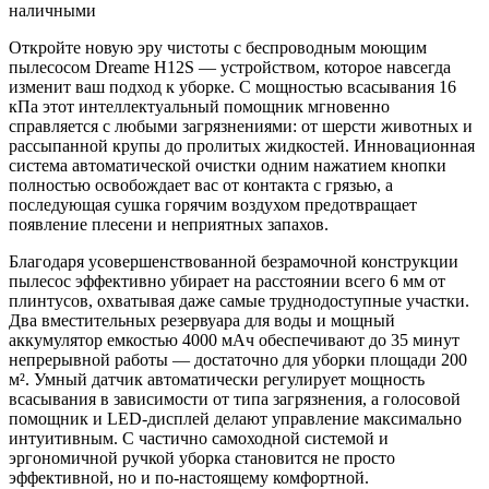
наличными
Откройте новую эру чистоты с беспроводным моющим
пылесосом Dreame H12S — устройством, которое навсегда
изменит ваш подход к уборке. С мощностью всасывания 16
кПа этот интеллектуальный помощник мгновенно
справляется с любыми загрязнениями: от шерсти животных и
рассыпанной крупы до пролитых жидкостей. Инновационная
система автоматической очистки одним нажатием кнопки
полностью освобождает вас от контакта с грязью, а
последующая сушка горячим воздухом предотвращает
появление плесени и неприятных запахов.
Благодаря усовершенствованной безрамочной конструкции
пылесос эффективно убирает на расстоянии всего 6 мм от
плинтусов, охватывая даже самые труднодоступные участки.
Два вместительных резервуара для воды и мощный
аккумулятор емкостью 4000 мАч обеспечивают до 35 минут
непрерывной работы — достаточно для уборки площади 200
м². Умный датчик автоматически регулирует мощность
всасывания в зависимости от типа загрязнения, а голосовой
помощник и LED-дисплей делают управление максимально
интуитивным. С частично самоходной системой и
эргономичной ручкой уборка становится не просто
эффективной, но и по-настоящему комфортной.