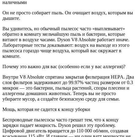
наличными
Он не просто собирает пыль. Он очищает воздух, которым вы
дышите.
Вы удивитесь, но обычный пылесос часто «выплевывает»
обратно в комнату мельчайшую пыль и бактерии, которые
витают в воздухе часами. Dyson V8 Absolute работает иначе.
Лабораторные тесты доказывают: воздух на выходе из этого
пылесоса гораздо чище воздуха, который вас окружает в
комнате.
Почему это важно для вас (особенно если у вас аллергия)?
Внутри V8 Absolute спрятана закрытая фильтрация HEPA. Два
слоя фильтров задерживают до 99.97% частиц размером от 0.3
микрон — это бактерии, пыльца растений, споры плесени и
аллергены домашних животных. Теперь вы не просто
убираете мусор, а создаёте безопасную среду для семьи.
Мощь, которая не садится к концу уборки
Беспроводные пылесосы часто грешат тем, что к концу
зарядки падает мощность. Dyson решил эту проблему.
Цифровой двигатель вращается до 110 000 об/мин, создавая
всасывание 115 аВт. И главное — ни один ватт мощности не