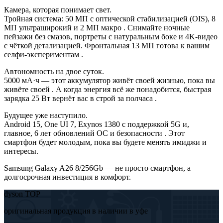
Камера, которая понимает свет.
Тройная система: 50 МП с оптической стабилизацией (OIS), 8
МП ультраширокий и 2 МП макро . Снимайте ночные
пейзажи без смазов, портреты с натуральным боке и 4K-видео
с чёткой детализацией. Фронтальная 13 МП готова к вашим
селфи-экспериментам .
Автономность на двое суток.
5000 мА·ч — этот аккумулятор живёт своей жизнью, пока вы
живёте своей . А когда энергия всё же понадобится, быстрая
зарядка 25 Вт вернёт вас в строй за полчаса .
Будущее уже наступило.
Android 15, One UI 7, Exynos 1380 с поддержкой 5G и,
главное, 6 лет обновлений ОС и безопасности . Этот
смартфон будет молодым, пока вы будете менять имиджи и
интересы.
Samsung Galaxy A26 8/256Gb — не просто смартфон, а
долгосрочная инвестиция в комфорт.
dyson TOP
оригинальная продукция в наличии в уфе