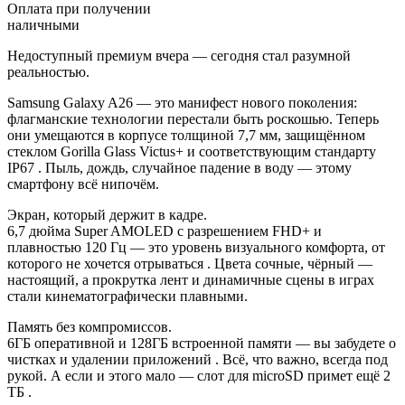
Оплата при получении
наличными
Недоступный премиум вчера — сегодня стал разумной
реальностью.
Samsung Galaxy A26 — это манифест нового поколения:
флагманские технологии перестали быть роскошью. Теперь
они умещаются в корпусе толщиной 7,7 мм, защищённом
стеклом Gorilla Glass Victus+ и соответствующим стандарту
IP67 . Пыль, дождь, случайное падение в воду — этому
смартфону всё нипочём.
Экран, который держит в кадре.
6,7 дюйма Super AMOLED с разрешением FHD+ и
плавностью 120 Гц — это уровень визуального комфорта, от
которого не хочется отрываться . Цвета сочные, чёрный —
настоящий, а прокрутка лент и динамичные сцены в играх
стали кинематографически плавными.
Память без компромиссов.
6ГБ оперативной и 128ГБ встроенной памяти — вы забудете о
чистках и удалении приложений . Всё, что важно, всегда под
рукой. А если и этого мало — слот для microSD примет ещё 2
ТБ .