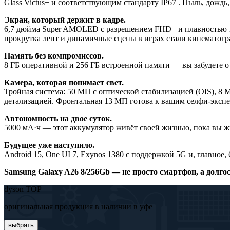
Glass Victus+ и соответствующим стандарту IP67 . Пыль, дожд
Экран, который держит в кадре.
6,7 дюйма Super AMOLED с разрешением FHD+ и плавностью 120
прокрутка лент и динамичные сцены в играх стали кинематог
Память без компромиссов.
8 ГБ оперативной и 256 ГБ встроенной памяти — вы забудете о 
Камера, которая понимает свет.
Тройная система: 50 МП с оптической стабилизацией (OIS), 8 
детализацией. Фронтальная 13 МП готова к вашим селфи-экспе
Автономность на двое суток.
5000 мА·ч — этот аккумулятор живёт своей жизнью, пока вы живё
Будущее уже наступило.
Android 15, One UI 7, Exynos 1380 с поддержкой 5G и, главное
Samsung Galaxy A26 8/256Gb — не просто смартфон, а долго
dyson TOP
оригинальная продукция в наличии в уфе
выбрать