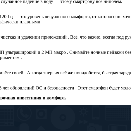
ь, случайное падение в воду — этому смартфону всё нипочём.
 Гц — это уровень визуального комфорта, от которого не хоче
рафически плавными.
чистках и удалении приложений . Всё, что важно, всегда под рук
МП ультраширокий и 2 МП макро . Снимайте ночные пейзажи без 
риментам .
те своей . А когда энергия всё же понадобится, быстрая зарядка
, 6 лет обновлений ОС и безопасности . Этот смартфон будет мо
срочная инвестиция в комфорт.