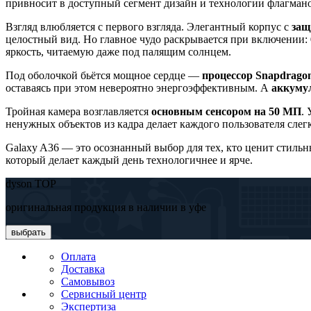
привносит в доступный сегмент дизайн и технологии флагмано
Взгляд влюбляется с первого взгляда. Элегантный корпус с
защ
целостный вид. Но главное чудо раскрывается при включении:
яркость, читаемую даже под палящим солнцем.
Под оболочкой бьётся мощное сердце —
процессор Snapdragon
оставаясь при этом невероятно энергоэффективным. А
аккуму
Тройная камера возглавляется
основным сенсором на 50 МП
.
ненужных объектов из кадра делает каждого пользователя сле
Galaxy A36 — это осознанный выбор для тех, кто ценит стильн
который делает каждый день технологичнее и ярче.
dyson TOP
оригинальная продукция в наличии в уфе
выбрать
Оплата
Доставка
Самовывоз
Сервисный центр
Экспертиза