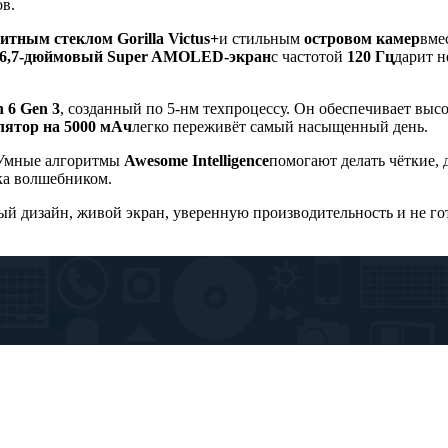
в.
итным стеклом Gorilla Victus+
и стильным
островом камер
вме
6,7-дюймовый Super AMOLED-экран
с частотой
120 Гц
дарит н
 6 Gen 3
, созданный по 5-нм техпроцессу. Он обеспечивает выс
лятор на 5000 мАч
легко переживёт самый насыщенный день.
 Умные алгоритмы
Awesome Intelligence
помогают делать чёткие,
гка волшебником.
ый дизайн, живой экран, уверенную производительность и не го