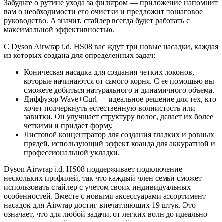
Забудьте о рутине ухода за фильтром — приложение напомнит
вам о необходимости его очистки и предложит пошаговое
руководство. А значит, стайлер всегда будет работать с
максимальной эффективностью.
С Dyson Airwrap i.d. HS08 вас ждут три новые насадки, каждая
из которых создана для определенных задач:
Коническая насадка для создания четких локонов,
которые начинаются от самого корня. С ее помощью вы
сможете добиться натурального и динамичного объема.
Диффузор Wave+Curl — идеальное решение для тех, кто
хочет подчеркнуть естественную волнистость или
завитки. Он улучшает структуру волос, делает их более
четкими и придает форму.
Листовой концентратор для создания гладких и ровных
прядей, использующий эффект коанда для аккуратной и
профессиональной укладки.
Dyson Airwrap i.d. HS08 поддерживает подключение
нескольких профилей, так что каждый член семьи сможет
использовать стайлер с учетом своих индивидуальных
особенностей. Вместе с новыми аксессуарами ассортимент
насадок для Airwrap достиг впечатляющих 19 штук. Это
означает, что для любой задачи, от легких волн до идеально