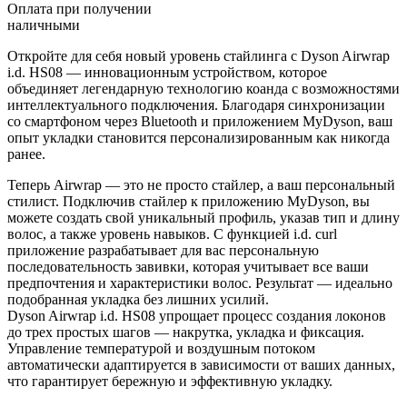
Оплата при получении
наличными
Откройте для себя новый уровень стайлинга с Dyson Airwrap
i.d. HS08 — инновационным устройством, которое
объединяет легендарную технологию коанда с возможностями
интеллектуального подключения. Благодаря синхронизации
со смартфоном через Bluetooth и приложением MyDyson, ваш
опыт укладки становится персонализированным как никогда
ранее.
Теперь Airwrap — это не просто стайлер, а ваш персональный
стилист. Подключив стайлер к приложению MyDyson, вы
можете создать свой уникальный профиль, указав тип и длину
волос, а также уровень навыков. С функцией i.d. curl
приложение разрабатывает для вас персональную
последовательность завивки, которая учитывает все ваши
предпочтения и характеристики волос. Результат — идеально
подобранная укладка без лишних усилий.
Dyson Airwrap i.d. HS08 упрощает процесс создания локонов
до трех простых шагов — накрутка, укладка и фиксация.
Управление температурой и воздушным потоком
автоматически адаптируется в зависимости от ваших данных,
что гарантирует бережную и эффективную укладку.