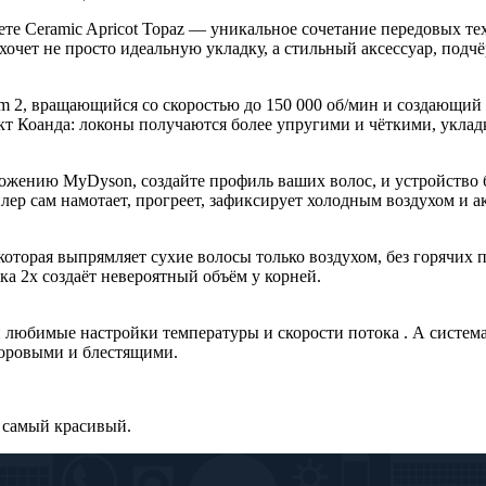
те Ceramic Apricot Topaz — уникальное сочетание передовых т
о хочет не просто идеальную укладку, а стильный аксессуар, по
 2, вращающийся со скоростью до 150 000 об/мин и создающий 
т Коанда: локоны получаются более упругими и чёткими, укладк
ложению MyDyson, создайте профиль ваших волос, и устройство 
лер сам намотает, прогреет, зафиксирует холодным воздухом и а
оторая выпрямляет сухие волосы только воздухом, без горячих 
ка 2x создаёт невероятный объём у корней.
юбимые настройки температуры и скорости потока . А система к
доровыми и блестящими.
 самый красивый.