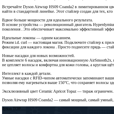
Встречайте Dyson Airwrap HS09 Coanda2 в лимитированном цве
найти в стандартной линейке. Этот стайлер создан для тех, кт
Вдвое больше мощности для идеального результата.
В основе устройства — революционный двигатель Hyperdymium
поколения . Это обеспечивает максимально эффективный эффек
Идеальные локоны — одним касанием.
Режим i.d. curl — настоящая магия. Подключите стайлер к при
фиксации для каждого локона . Просто поднесите прядь — стай
Новые насадки для новых возможностей.
В комплекте 6 насадок, включая инновационную AirSmooth2x, к
не цепляет волосы и комфортна для кожи головы, а круглая щёт
Интеллект в каждой детали.
Умные насадки с RFID-чипом автоматически запоминают ваши л
позволяя ему нагреваться выше 150°C, что сохраняет волосы з
Эксклюзивный цвет Ceramic Apricot Topaz — тираж ограничен.
Dyson Airwrap HS09 Coanda2 — самый мощный, самый умный,
dyson TOP