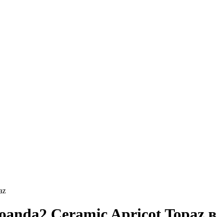
az
anda2 Ceramic Apricot Topaz 