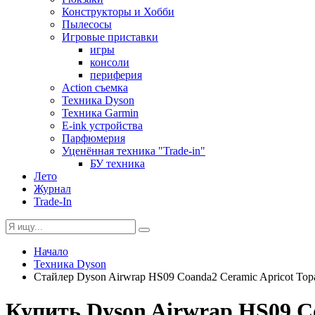
Конструкторы и Хобби
Пылесосы
Игровые приставки
игры
консоли
периферия
Action съемка
Техника Dyson
Техника Garmin
E-ink устройства
Парфюмерия
Уценённая техника "Trade-in"
БУ техника
Лето
Журнал
Trade-In
Начало
Техника Dyson
Стайлер Dyson Airwrap HS09 Coanda2 Ceramic Apricot Top
Купить Dyson Airwrap HS09 Co