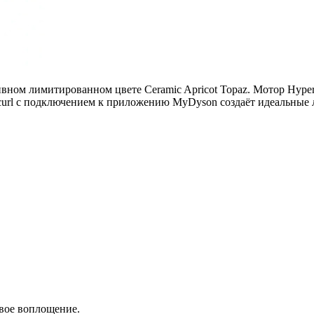
ом лимитированном цвете Ceramic Apricot Topaz. Мотор Hyperdy
curl с подключением к приложению MyDyson создаёт идеальные 
вое воплощение.