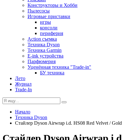
Конструкторы и Хобби
Пылесосы
Игровые приставки
игры
консоли
периферия
Action съемка
Техника Dyson
Техника Garmin
E-ink устройства
Парфюмерия
Уценённая техника "Trade-in"
БУ техника
Лето
Журнал
Trade-In
Начало
Техника Dyson
Стайлер Dyson Airwrap i.d. HS08 Red Velvet / Gold
Стайлер Dyson Airwrap i.d.