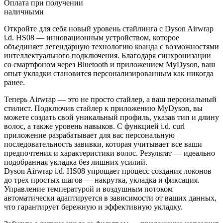
Оплата при получении
наличными
Откройте для себя новый уровень стайлинга с Dyson Airwrap
i.d. HS08 — инновационным устройством, которое
объединяет легендарную технологию коанда с возможностями
интеллектуального подключения. Благодаря синхронизации
со смартфоном через Bluetooth и приложением MyDyson, ваш
опыт укладки становится персонализированным как никогда
ранее.
Теперь Airwrap — это не просто стайлер, а ваш персональный
стилист. Подключив стайлер к приложению MyDyson, вы
можете создать свой уникальный профиль, указав тип и длину
волос, а также уровень навыков. С функцией i.d. curl
приложение разрабатывает для вас персональную
последовательность завивки, которая учитывает все ваши
предпочтения и характеристики волос. Результат — идеально
подобранная укладка без лишних усилий.
Dyson Airwrap i.d. HS08 упрощает процесс создания локонов
до трех простых шагов — накрутка, укладка и фиксация.
Управление температурой и воздушным потоком
автоматически адаптируется в зависимости от ваших данных,
что гарантирует бережную и эффективную укладку.