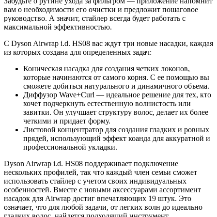
Забудьте о рутине ухода за фильтром — приложение напомнит
вам о необходимости его очистки и предложит пошаговое
руководство. А значит, стайлер всегда будет работать с
максимальной эффективностью.
С Dyson Airwrap i.d. HS08 вас ждут три новые насадки, каждая
из которых создана для определенных задач:
Коническая насадка для создания четких локонов,
которые начинаются от самого корня. С ее помощью вы
сможете добиться натурального и динамичного объема.
Диффузор Wave+Curl — идеальное решение для тех, кто
хочет подчеркнуть естественную волнистость или
завитки. Он улучшает структуру волос, делает их более
четкими и придает форму.
Листовой концентратор для создания гладких и ровных
прядей, использующий эффект коанда для аккуратной и
профессиональной укладки.
Dyson Airwrap i.d. HS08 поддерживает подключение
нескольких профилей, так что каждый член семьи сможет
использовать стайлер с учетом своих индивидуальных
особенностей. Вместе с новыми аксессуарами ассортимент
насадок для Airwrap достиг впечатляющих 19 штук. Это
означает, что для любой задачи, от легких волн до идеально
гладких волос, найдется подходящий инструмент.