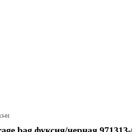
13-01
rage bag фуксия/черная 971313-