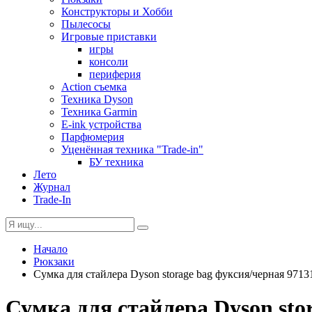
Конструкторы и Хобби
Пылесосы
Игровые приставки
игры
консоли
периферия
Action съемка
Техника Dyson
Техника Garmin
E-ink устройства
Парфюмерия
Уценённая техника "Trade-in"
БУ техника
Лето
Журнал
Trade-In
Начало
Рюкзаки
Сумка для стайлера Dyson storage bag фуксия/черная 9713
Сумка для стайлера Dyson sto