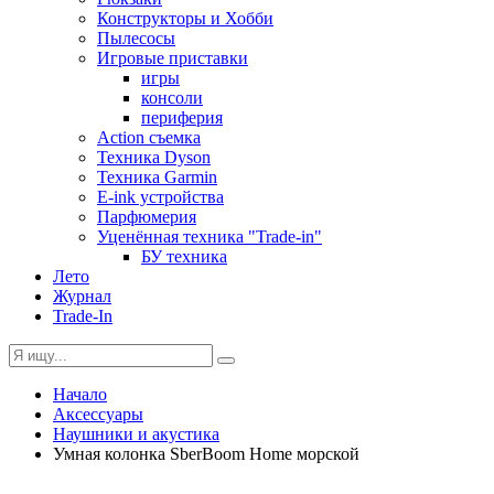
Конструкторы и Хобби
Пылесосы
Игровые приставки
игры
консоли
периферия
Action съемка
Техника Dyson
Техника Garmin
E-ink устройства
Парфюмерия
Уценённая техника "Trade-in"
БУ техника
Лето
Журнал
Trade-In
Начало
Аксессуары
Наушники и акустика
Умная колонка SberBoom Home морской