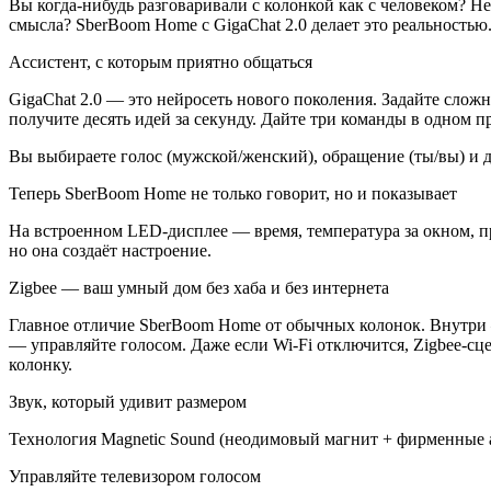
Вы когда-нибудь разговаривали с колонкой как с человеком? Не
смысла? SberBoom Home с GigaChat 2.0 делает это реальностью
Ассистент, с которым приятно общаться
GigaChat 2.0 — это нейросеть нового поколения. Задайте сло
получите десять идей за секунду. Дайте три команды в одном п
Вы выбираете голос (мужской/женский), обращение (ты/вы) и д
Теперь SberBoom Home не только говорит, но и показывает
На встроенном LED-дисплее — время, температура за окном, пр
но она создаёт настроение.
Zigbee — ваш умный дом без хаба и без интернета
Главное отличие SberBoom Home от обычных колонок. Внутри — 
— управляйте голосом. Даже если Wi-Fi отключится, Zigbee-сц
колонку.
Звук, который удивит размером
Технология Magnetic Sound (неодимовый магнит + фирменные а
Управляйте телевизором голосом