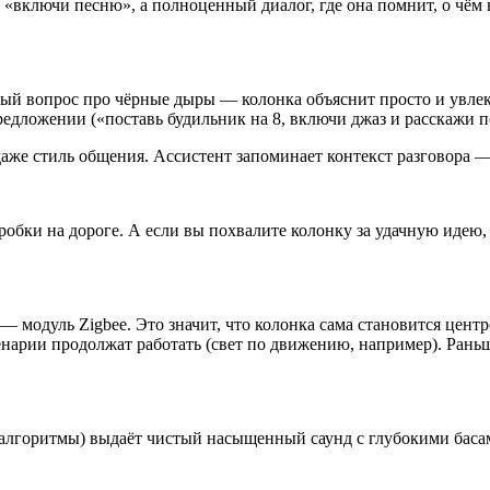
 «включи песню», а полноценный диалог, где она помнит, о чём в
.
жный вопрос про чёрные дыры — колонка объяснит просто и увле
редложении («поставь будильник на 8, включи джаз и расскажи п
аже стиль общения. Ассистент запоминает контекст разговора —
обки на дороге. А если вы похвалите колонку за удачную идею,
модуль Zigbee. Это значит, что колонка сама становится центр
енарии продолжат работать (свет по движению, например). Раньш
лгоритмы) выдаёт чистый насыщенный саунд с глубокими басами