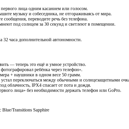
 первого лица одним касанием или голосом.
шите музыку и собеседника, не отгораживаясь от мира.
е сообщения, переводите речь без телефона.
мнеют под солнцем за 30 секунд и светлеют в помещении.
на 32 часа дополнительной автономности.
овить — теперь это ещё и умное устройство.
ь фотографировал ребёнка через телефон».
ера + наушники в одном весе 50 грамм.
 и устал переключаться между обычными и солнцезащитными очк
од облачность, IPX4 спасает от пота и дождя.
ервого лица» без необходимости держать телефон или GoPro.
lue/Transitions Sapphire