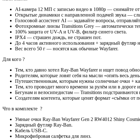
AI-камера 12 МП с записью видео в 1080p — снимайте от
Открытые динамики с направленной подачей звука — слы
Голосовой ассистент AI — задавайте вопросы, отправляйт
Фотохромные линзы Transitions Grey — автоматически те
100% защита от UV-A и UV-B, фильтр синего света.
IPX4 — страшен дождь, не страшен пот.
До 4 часов активного использования + зарядный футляр 
Вес всего 50 г — носятся как обычные Wayfarer.
Для кого ?
Тем, кто давно хотел Ray-Ban Wayfarer и ищет повод обн
Родителям, которые ловят себя на мысли «опять весь ден
Путешественникам, которым нужны солнечные очки + кам
Тем, кто проводит много времени за рулём или в дороге
Бегунам и велосипедистам — Transitions подстраиваются п
Создателям контента, которые ценят формат «съёмки от п
Что в комплекте ?
Умные очки Ray-Ban Wayfarer Gen 2 RW4012 Shiny Cosmic B
Зарядный футляр Ray-Ban.
Кабель USB-C.
Микрофибровая салфетка для линз.