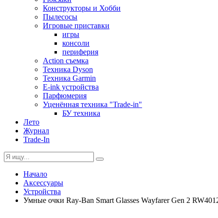
Конструкторы и Хобби
Пылесосы
Игровые приставки
игры
консоли
периферия
Action съемка
Техника Dyson
Техника Garmin
E-ink устройства
Парфюмерия
Уценённая техника "Trade-in"
БУ техника
Лето
Журнал
Trade-In
Начало
Аксессуары
Устройства
Умные очки Ray-Ban Smart Glasses Wayfarer Gen 2 RW4012 S