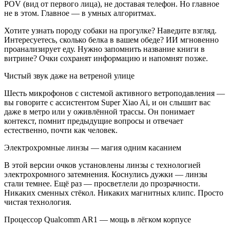
POV (вид от первого лица), не доставая телефон. Но главное
не в этом. Главное — в умных алгоритмах.
Хотите узнать породу собаки на прогулке? Наведите взгляд.
Интересуетесь, сколько белка в вашем обеде? ИИ мгновенно
проанализирует еду. Нужно запомнить название книги в
витрине? Очки сохранят информацию и напомнят позже.
Чистый звук даже на ветреной улице
Шесть микрофонов с системой активного ветроподавления —
вы говорите с ассистентом Super Xiao Ai, и он слышит вас
даже в метро или у оживлённой трассы. Он понимает
контекст, помнит предыдущие вопросы и отвечает
естественно, почти как человек.
Электрохромные линзы — магия одним касанием
В этой версии очков установлены линзы с технологией
электрохромного затемнения. Коснулись дужки — линзы
стали темнее. Ещё раз — просветлели до прозрачности.
Никаких сменных стёкол. Никаких магнитных клипс. Просто
чистая технология.
Процессор Qualcomm AR1 — мощь в лёгком корпусе