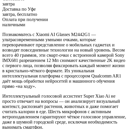
завтра
Доставка по Уфе
завтра, бесплатно
Оплата при получении
наличными
Познакомьтесь с Xiaomi AI Glasses M2442G1 —
ультрасовременными умными очками, которые
переворачивают представление о мобильных гаджетах и
возводят повседневные технологии на новый уровень. Весом
всего 40 граммов, эти смарт-очки с встроенной камерой Sony
IMX681 разрешением 12 Мп снимают качественные 2K видео
с первого лица, позволяя фиксировать каждый момент жизни
в кристально-чёткого формате. Их уникальная
интеллектуальная платформа с процессором Qualcomm AR1
даёт мощь обработки нейросетей и машинного обучения
прямо «на ходу».
Интеллектуальный голосовой ассистент Super Xiao Ai не
просто отвечает на вопросы — он анализирует визуальный
контекст, распознаёт растения, животных и даже помогает
считать калории в еде. Шесть микрофонов с активным
ветроподавлением гарантируют чёткое голосовое управление,
даже в шумной городской среде, исключая необходимость
вынимать смартфон.