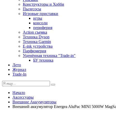
Конструкторы и Хобби
Пылесосы
Игровые приставки
игры
консоли
периферия
Action съемка
Техника Dyson
Техника Garmin
E-ink устройства
Парфюмерия
Уценённая техника "Trade-in"
БУ техника
Лето
Журнал
Trade-In
Начало
Аксессуары
Внешние Аккумуляторы
Внешний аккумулятор Energea AluPac MINI 5000W MagSafe 