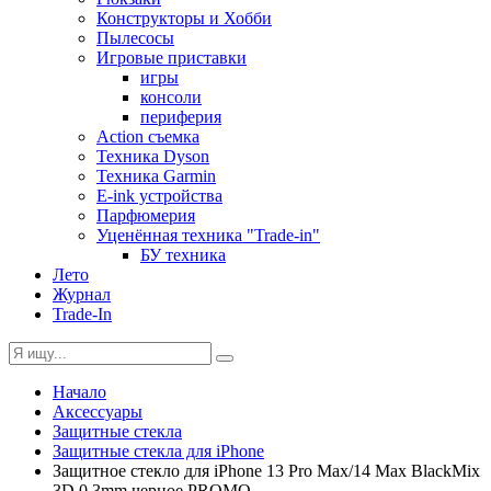
Конструкторы и Хобби
Пылесосы
Игровые приставки
игры
консоли
периферия
Action съемка
Техника Dyson
Техника Garmin
E-ink устройства
Парфюмерия
Уценённая техника "Trade-in"
БУ техника
Лето
Журнал
Trade-In
Начало
Аксессуары
Защитные стекла
Защитные стекла для iPhone
Защитное стекло для iPhone 13 Pro Max/14 Max BlackMix
3D 0.3mm черное PROMO