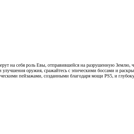
 берут на себя роль Евы, отправившейся на разрушенную Землю, 
и улучшения оружия, сражайтесь с эпическими боссами и раскр
ескими пейзажами, созданными благодаря мощи PS5, и глубокую