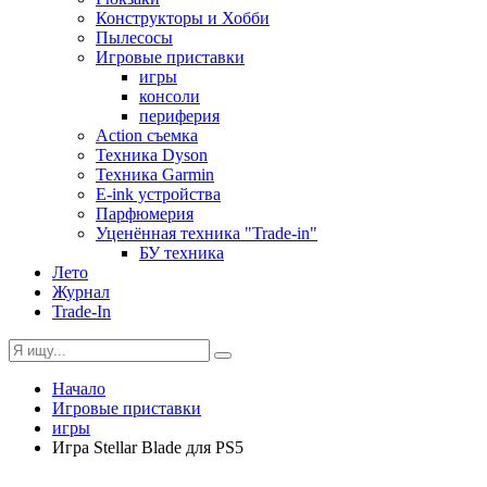
Конструкторы и Хобби
Пылесосы
Игровые приставки
игры
консоли
периферия
Action съемка
Техника Dyson
Техника Garmin
E-ink устройства
Парфюмерия
Уценённая техника "Trade-in"
БУ техника
Лето
Журнал
Trade-In
Начало
Игровые приставки
игры
Игра Stellar Blade для PS5