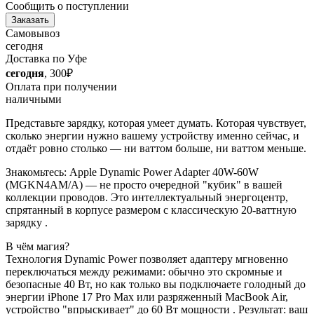
Сообщить о поступлении
Заказать
Самовывоз
сегодня
Доставка по Уфе
сегодня
, 300₽
Оплата при получении
наличными
Представьте зарядку, которая умеет думать. Которая чувствует,
сколько энергии нужно вашему устройству именно сейчас, и
отдаёт ровно столько — ни ваттом больше, ни ваттом меньше.
Знакомьтесь: Apple Dynamic Power Adapter 40W-60W
(MGKN4AM/A) — не просто очередной "кубик" в вашей
коллекции проводов. Это интеллектуальный энергоцентр,
спрятанный в корпусе размером с классическую 20-ваттную
зарядку .
В чём магия?
Технология Dynamic Power позволяет адаптеру мгновенно
переключаться между режимами: обычно это скромные и
безопасные 40 Вт, но как только вы подключаете голодный до
энергии iPhone 17 Pro Max или разряженный MacBook Air,
устройство "впрыскивает" до 60 Вт мощности . Результат: ваш