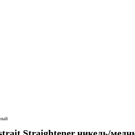
дный
rait Straightener никель/мед