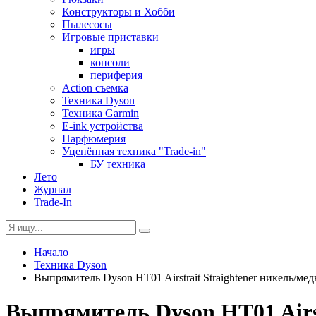
Конструкторы и Хобби
Пылесосы
Игровые приставки
игры
консоли
периферия
Action съемка
Техника Dyson
Техника Garmin
E-ink устройства
Парфюмерия
Уценённая техника "Trade-in"
БУ техника
Лето
Журнал
Trade-In
Начало
Техника Dyson
Выпрямитель Dyson HT01 Airstrait Straightener никель/ме
Выпрямитель Dyson HT01 Airst